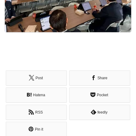
Post
Share
Hatena
Pocket
RSS
feedly
Pin it