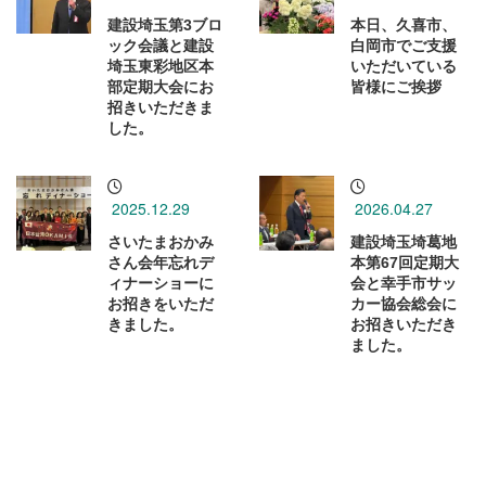
建設埼玉第3ブロ
本日、久喜市、
ック会議と建設
白岡市でご支援
埼玉東彩地区本
いただいている
部定期大会にお
皆様にご挨拶
招きいただきま
した。
2025.12.29
2026.04.27
さいたまおかみ
建設埼玉埼葛地
さん会年忘れデ
本第67回定期大
ィナーショーに
会と幸手市サッ
お招きをいただ
カー協会総会に
きました。
お招きいただき
ました。