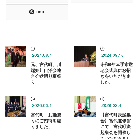
Pin it
2024.08.4
2024.09.16
元、宮代町、川
令和6年幸手市敬
端姫川自治会連
老会式典にお招
合会盆踊り夏祭
きをいただきま
り
した。
2026.03.1
2026.02.4
宮代町 お雛祭
【宮代町決起集
りにご招待を賜
会】宮代進修館
りました。
にて、宮代町決
起集会を開催し
ていただきまし