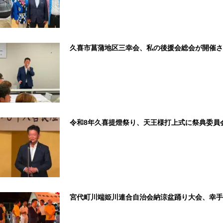
久喜市菖蒲地区三幸会、私の後援会総会が開催さ
令和8年久喜提燈祭り、天王様打上式に祭典委員
宮代町川端姫川連合自治会納涼盆踊り大会、幸手