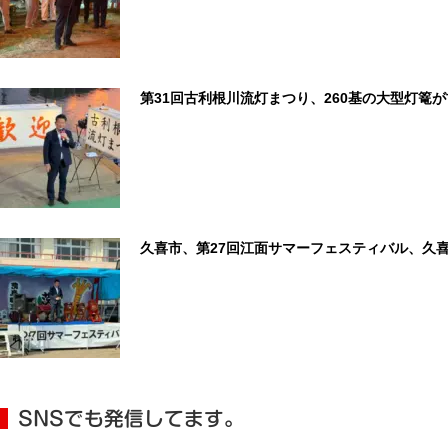
第31回古利根川流灯まつり、260基の大型灯篭
久喜市、第27回江面サマーフェスティバル、久
SNSでも発信してます。