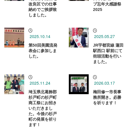
改良区での仕事
プ忘年大感謝祭
納めでご挨拶致
2025
しました。
2025.10.14
2025.05.27
第50回美園流発
JR宇都宮線 蓮田
表会に参加しま
駅西口 駅前にて
した。
街頭活動を行い
ました。
2025.11.24
2026.03.17
埼玉県北葛飾郡
梅田修一市長事
杉戸町の杉戸町
務所開き。必勝
商工祭にお招き
を祈ります！
いただきまし
た。今後の杉戸
町の発展を祈り
ます！