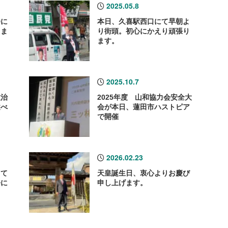
2025.05.8
会に
本日、久喜駅西口にて早朝よ
えま
り街頭。初心にかえり頑張り
ます。
2025.10.7
政治
2025年度 山和協力会安全大
述べ
会が本日、蓮田市ハストピア
で開催
2026.02.23
して
天皇誕生日、衷心よりお慶び
会に
申し上げます。