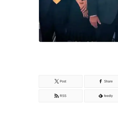
Post
Share
RSS
feedly