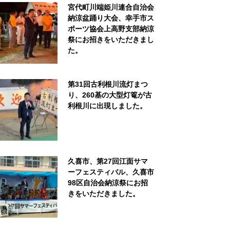
宮代町川端姫川連合自治会
納涼盆踊り大会、幸手市ス
ポーツ協会上高野支部納涼
祭にお招きをいただきまし
た。
第31回古利根川流灯まつ
り、260基の大型灯篭が古
利根川に出現しました。
久喜市、第27回江面サマ
ーフェスティバル、久喜市
98区自治会納涼祭にお招
きをいただきました。