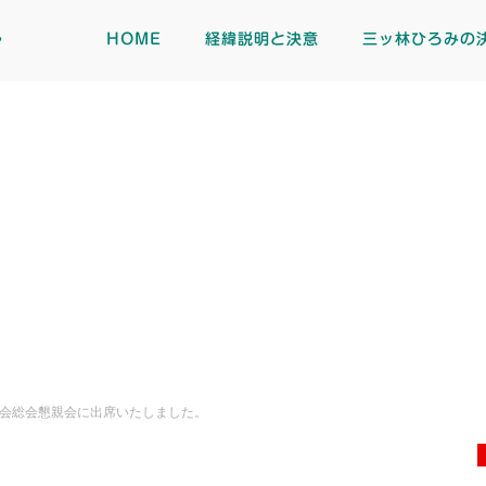
ト
HOME
経緯説明と決意
三ッ林ひろみの
会総会懇親会に出席いたしました。