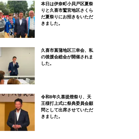
本日は伊奈町小貝戸区夏祭
りと久喜市鷲宮地区さくら
だ夏祭りにお招きをいただ
きました。
久喜市菖蒲地区三幸会、私
の後援会総会が開催されま
した。
令和8年久喜提燈祭り、天
王様打上式に祭典委員会顧
問として出席させていただ
きました。