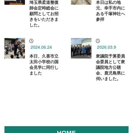
埼玉県柔道整復
本日は私の地
師会定時総会に
元、幸手市内に
顧問としてお招
ある千塚神社へ
きをいただきま
参拝
した。
2024.06.24
2026.03.9
本日、久喜市立
衆議院予算委員
太田小学校の国
会委員として衆
会見学に同行し
議院地方公聴
ました
会、鹿児島県に
伺いました。
HOME