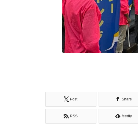
Post
Share
RSS
feedly