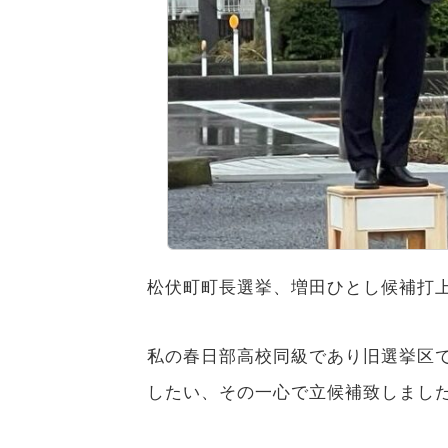
松伏町町長選挙、増田ひとし候補打
私の春日部高校同級であり旧選挙区
したい、その一心で立候補致しまし