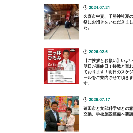
2024.07.21
久喜市中妻、千勝神社夏
祭にお招きをいただきま
た。
2026.02.6
【ご挨拶とお願い】いよ
明日が最終日！接戦と言
ております！明日のスケ
ールをご案内させて頂き
す。
2026.07.17
蓮田市と文部科学省との
交換。学校施設整備へ要