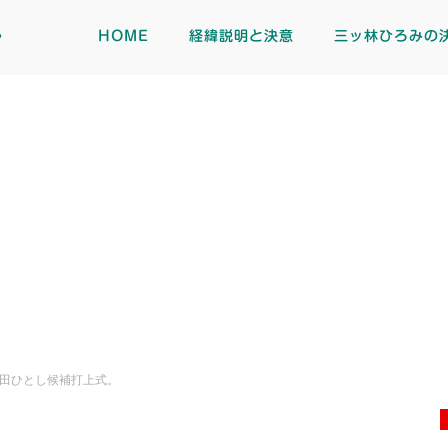
ト
HOME
経緯説明と決意
三ッ林ひろみの
田ひとし候補打上式。