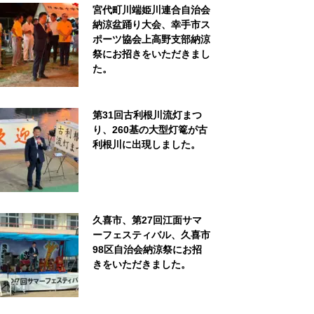
宮代町川端姫川連合自治会
納涼盆踊り大会、幸手市ス
ポーツ協会上高野支部納涼
祭にお招きをいただきまし
た。
第31回古利根川流灯まつ
り、260基の大型灯篭が古
利根川に出現しました。
久喜市、第27回江面サマ
ーフェスティバル、久喜市
98区自治会納涼祭にお招
きをいただきました。