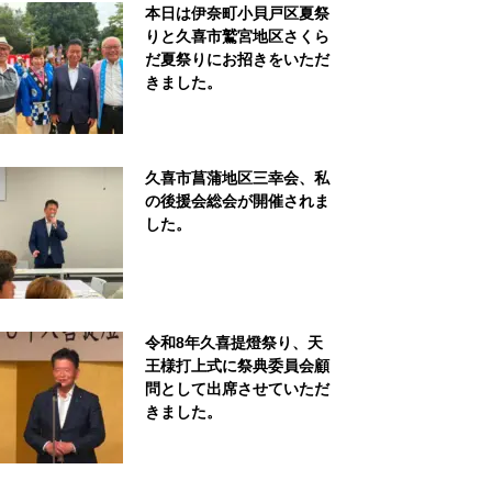
本日は伊奈町小貝戸区夏祭
りと久喜市鷲宮地区さくら
だ夏祭りにお招きをいただ
きました。
久喜市菖蒲地区三幸会、私
の後援会総会が開催されま
した。
令和8年久喜提燈祭り、天
王様打上式に祭典委員会顧
問として出席させていただ
きました。