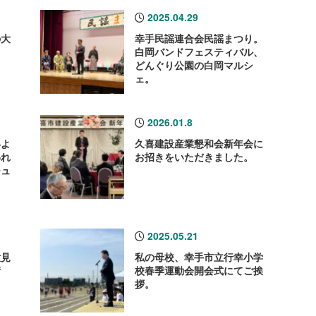
2025.04.29
の大
幸手民謡連合会民謡まつり。
し
白岡バンドフェスティバル、
どんぐり公園の白岡マルシ
ェ。
2026.01.8
いよ
久喜建設産業懇和会新年会に
われ
お招きをいただきました。
ジュ
ま
2025.05.21
意見
私の母校、幸手市立行幸小学
請
校春季運動会開会式にてご挨
拶。