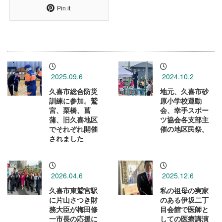
Pin it
2025.09.6
2024.10.2
久喜市総合防災
地元、久喜市砂
訓練に参加。鷲
原小学校運動
宮、栗橋、菖
会、幸手スポー
蒲、旧久喜地区
ツ協会各支部主
でそれぞれ開催
催の地区民祭。
されました
2026.04.6
2025.12.6
久喜市東鷲宮駅
私の祖母の実家
に片山さつき財
のある伊坂二丁
務大臣が梅田修
目会館で医師と
一市長の応援に
しての医療講演