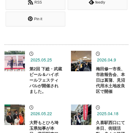
RSS
feedly
Pin it
2025.05.25
2026.04.9
第2回 下総・武蔵
梅田修一市長、
ビール＆ハイポ
市政報告会、本
ールフェスティ
日は菖蒲、見沼
バルが開催され
代用水土地改良
ました。
区で開催
2026.05.22
2025.04.18
大野もとひろ埼
久喜駅西口にて
玉県知事が本
本日、街頭活