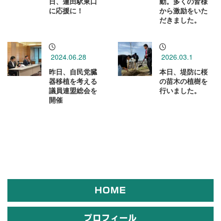
日、蓮田駅東口
動。多くの皆様
に応援に！
から激励をいた
だきました。
2024.06.28
2026.03.1
昨日、自民党臓
本日、堤防に桜
器移植を考える
の苗木の植樹を
議員連盟総会を
行いました。
開催
HOME
プロフィール