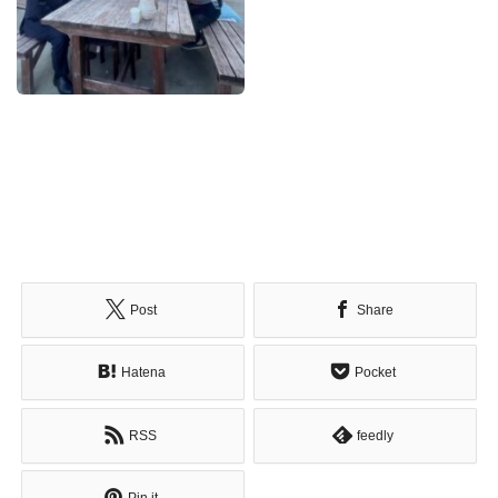
Post
Share
Hatena
Pocket
RSS
feedly
Pin it