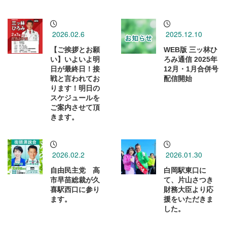
2026.02.6
2025.12.10
【ご挨拶とお願
WEB版 三ッ林ひ
い】いよいよ明
ろみ通信 2025年
日が最終日！接
12月・1月合併号
戦と言われてお
配信開始
ります！明日の
スケジュールを
ご案内させて頂
きます。
2026.02.2
2026.01.30
自由民主党 高
白岡駅東口に
市早苗総裁が久
て、片山さつき
喜駅西口に参り
財務大臣より応
ます。
援をいただきま
した。