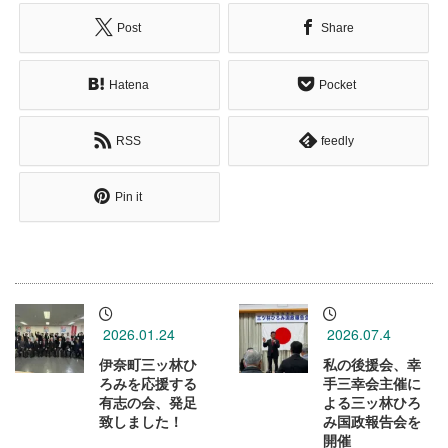
Post
Share
Hatena
Pocket
RSS
feedly
Pin it
2026.01.24
2026.07.4
伊奈町三ッ林ひ
私の後援会、幸
ろみを応援する
手三幸会主催に
有志の会、発足
よる三ッ林ひろ
致しました！
み国政報告会を
開催