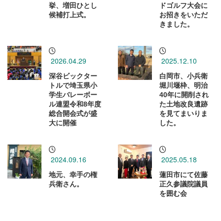
挙、増田ひとし
ドゴルフ大会に
候補打上式。
お招きをいただ
きました。
2026.04.29
2025.12.10
深谷ビックター
白岡市、小兵衛
トルで埼玉県小
堀川堰枠、明治
学生バレーボー
40年に開削され
ル連盟令和8年度
た土地改良遺跡
総合開会式が盛
を見てまいりま
大に開催
した。
2024.09.16
2025.05.18
地元、幸手の権
蓮田市にて佐藤
兵衛さん。
正久参議院議員
を囲む会