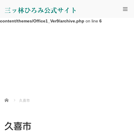
Warning
: Undefined property: WP_Error::$cat_ID in
三ッ林ひろみ公式サイト
/home/r3986022/public_html/h-mitsubayashi.com/wp-
content/themes/Office1_Ver9/archive.php
on line
6
Home
久喜市
久喜市