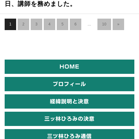
日、講師を務めました。
1
2
3
4
5
6
…
10
»
HOME
プロフィール
経緯説明と決意
三ッ林ひろみの決意
三ツ林ひろみ通信