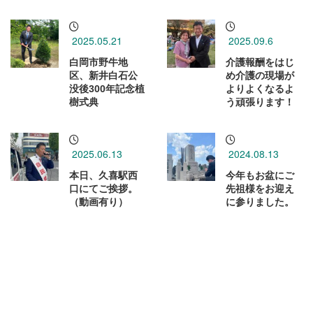
2025.05.21
2025.09.6
白岡市野牛地
介護報酬をはじ
区、新井白石公
め介護の現場が
没後300年記念植
よりよくなるよ
樹式典
う頑張ります！
2025.06.13
2024.08.13
本日、久喜駅西
今年もお盆にご
口にてご挨拶。
先祖様をお迎え
（動画有り）
に参りました。