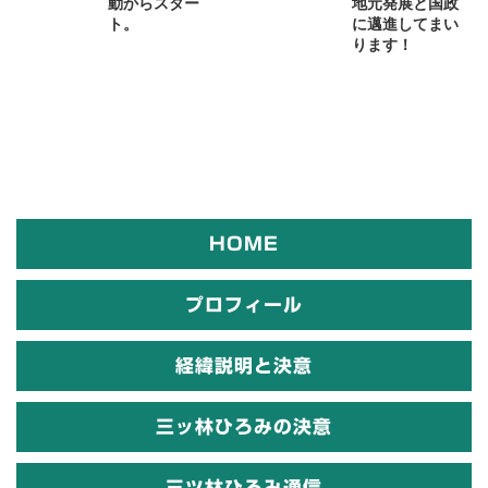
動からスター
地元発展と国政
ト。
に邁進してまい
ります！
HOME
プロフィール
経緯説明と決意
三ッ林ひろみの決意
三ツ林ひろみ通信