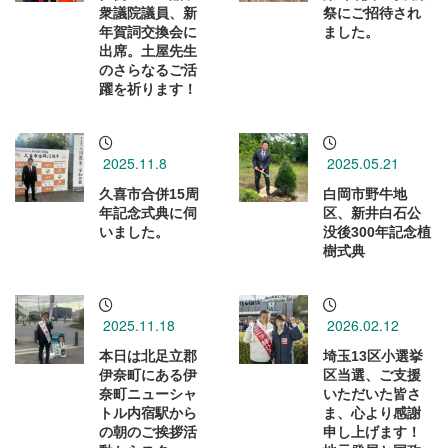
衆議院議員、新
祭にご招待され
年賀詞交換会に
ました。
出席。土屋先生
のさらなるご活
躍を祈ります！
2025.11.8
2025.05.21
久喜市合併15周
白岡市野牛地
年記念式典に伺
区、新井白石公
いました。
没後300年記念植
樹式典
2025.11.18
2026.02.12
本日は北足立郡
埼玉13区小選挙
伊奈町にある伊
区当選、ご支援
奈町ニューシャ
いただいた皆さ
トル内宿駅から
ま、心より感謝
の朝のご挨拶活
申し上げます！