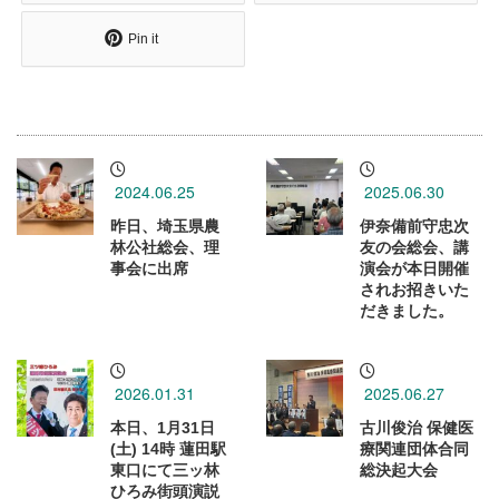
Pin it
2024.06.25
2025.06.30
昨日、埼玉県農
伊奈備前守忠次
林公社総会、理
友の会総会、講
事会に出席
演会が本日開催
されお招きいた
だきました。
2026.01.31
2025.06.27
本日、1月31日
古川俊治 保健医
(土) 14時 蓮田駅
療関連団体合同
東口にて三ッ林
総決起大会
ひろみ街頭演説