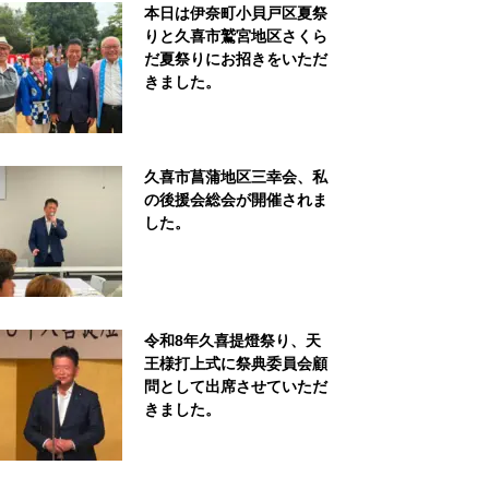
本日は伊奈町小貝戸区夏祭
りと久喜市鷲宮地区さくら
だ夏祭りにお招きをいただ
きました。
久喜市菖蒲地区三幸会、私
の後援会総会が開催されま
した。
令和8年久喜提燈祭り、天
王様打上式に祭典委員会顧
問として出席させていただ
きました。