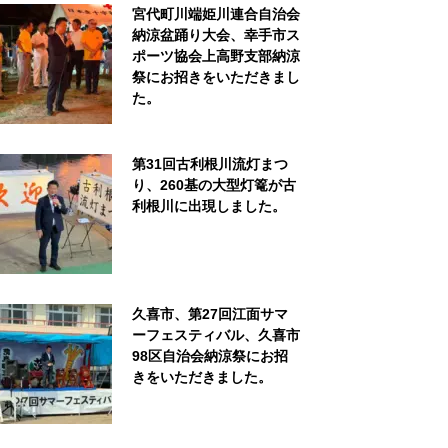
宮代町川端姫川連合自治会
納涼盆踊り大会、幸手市ス
ポーツ協会上高野支部納涼
祭にお招きをいただきまし
た。
第31回古利根川流灯まつ
り、260基の大型灯篭が古
利根川に出現しました。
久喜市、第27回江面サマ
ーフェスティバル、久喜市
98区自治会納涼祭にお招
きをいただきました。