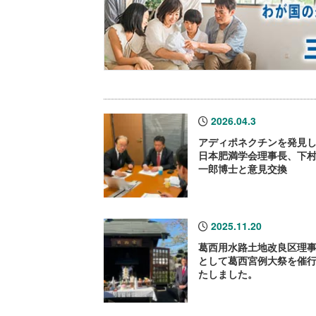
2026.04.3
アディポネクチンを発見
日本肥満学会理事長、下
一郎博士と意見交換
2025.11.20
葛西用水路土地改良区理
として葛西宮例大祭を催
たしました。