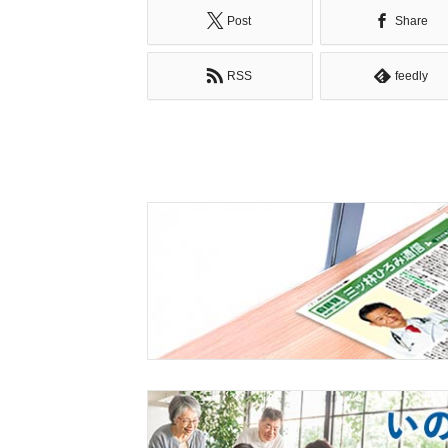
Post
Share
RSS
feedly