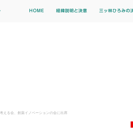
ト
HOME
経緯説明と決意
三ッ林ひろみの
考える会、創薬イノベーションの会に出席