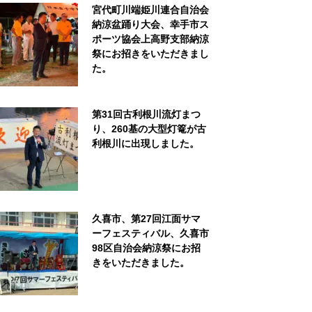
宮代町川端姫川連合自治会
納涼盆踊り大会、幸手市ス
ポーツ協会上高野支部納涼
祭にお招きをいただきまし
た。
第31回古利根川流灯まつ
り、260基の大型灯篭が古
利根川に出現しました。
久喜市、第27回江面サマ
ーフェスティバル、久喜市
98区自治会納涼祭にお招
きをいただきました。