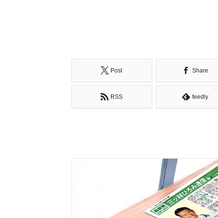
Post
Share
RSS
feedly