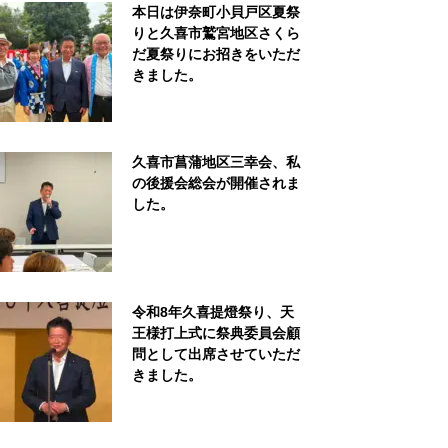
本日は伊奈町小貝戸区夏祭
りと久喜市鷲宮地区さくら
だ夏祭りにお招きをいただ
きました。
久喜市菖蒲地区三幸会、私
の後援会総会が開催されま
した。
令和8年久喜提燈祭り、天
王様打上式に祭典委員会顧
問として出席させていただ
きました。