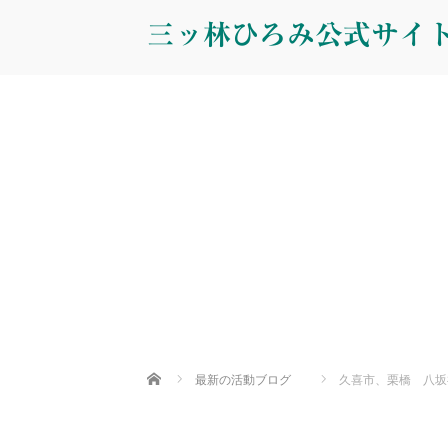
三ッ林ひろみ公式サイ
Home
最新の活動ブログ
久喜市、栗橋 八坂