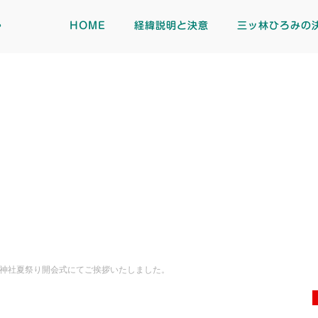
ト
HOME
経緯説明と決意
三ッ林ひろみの
神社夏祭り開会式にてご挨拶いたしました。