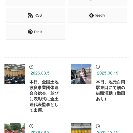
RSS
feedly
Pin it
2026.03.5
2025.06.19
本日、全国土地
本日、地元白岡
改良事業団体連
駅東口にて朝の
合会総会、並び
街頭活動（動画
に表彰式に全土
あり）
連代表監事とし
て出席。
2026.08.2
2025.12.15