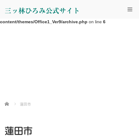
Warning
: Undefined property: WP_Error::$cat_ID in
三ッ林ひろみ公式サイト
/home/r3986022/public_html/h-mitsubayashi.com/wp-
content/themes/Office1_Ver9/archive.php
on line
6
Home
蓮田市
蓮田市