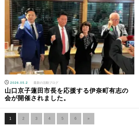
2026.05.2
最新の活動ブログ
山口京子蓮田市長を応援する伊奈町有志の
会が開催されました。
1
2
3
4
5
6
»