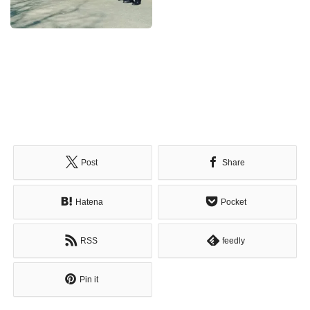
Post
Share
Hatena
Pocket
RSS
feedly
Pin it