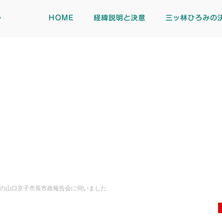
ト
HOME
経緯説明と決意
三ッ林ひろみの
の山口京子市長市政報告会に伺いました