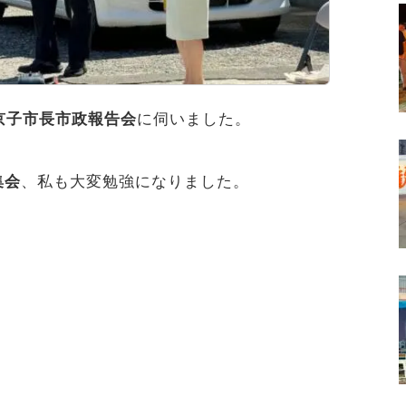
京子市長市政報告会
に伺いました。
集会
、私も大変勉強になりました。