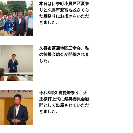
本日は伊奈町小貝戸区夏祭
りと久喜市鷲宮地区さくら
だ夏祭りにお招きをいただ
きました。
久喜市菖蒲地区三幸会、私
の後援会総会が開催されま
した。
令和8年久喜提燈祭り、天
王様打上式に祭典委員会顧
問として出席させていただ
きました。