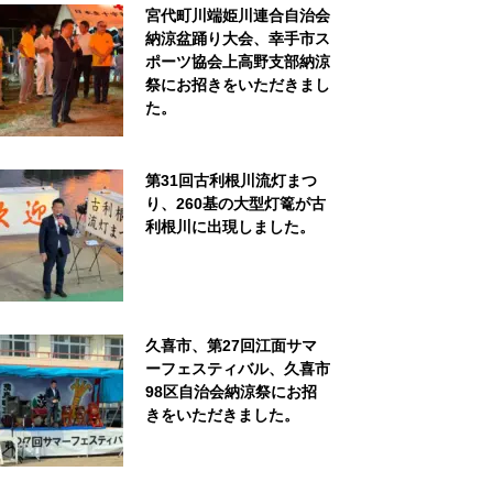
宮代町川端姫川連合自治会
納涼盆踊り大会、幸手市ス
ポーツ協会上高野支部納涼
祭にお招きをいただきまし
た。
第31回古利根川流灯まつ
り、260基の大型灯篭が古
利根川に出現しました。
久喜市、第27回江面サマ
ーフェスティバル、久喜市
98区自治会納涼祭にお招
きをいただきました。