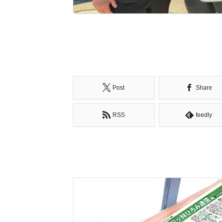
Post
Share
RSS
feedly