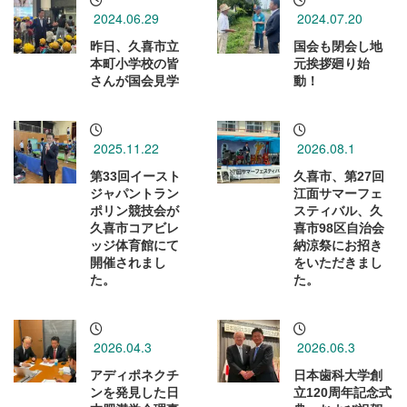
2024.06.29
2024.07.20
昨日、久喜市立
国会も閉会し地
本町小学校の皆
元挨拶廻り始
さんが国会見学
動！
2025.11.22
2026.08.1
第33回イースト
久喜市、第27回
ジャパントラン
江面サマーフェ
ポリン競技会が
スティバル、久
久喜市コアビレ
喜市98区自治会
ッジ体育館にて
納涼祭にお招き
開催されまし
をいただきまし
た。
た。
2026.04.3
2026.06.3
アディポネクチ
日本歯科大学創
ンを発見した日
立120周年記念式