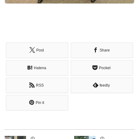
Post
Share
Hatena
Pocket
RSS
feedly
Pin it