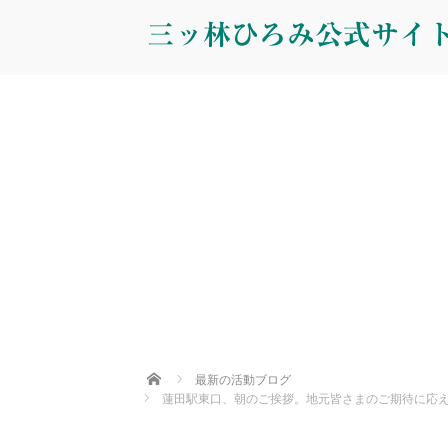
三ッ林ひろみ公式サイ
Home
最新の活動ブログ
蓮田駅東口、朝のご挨拶。地元皆さまのご期待に応