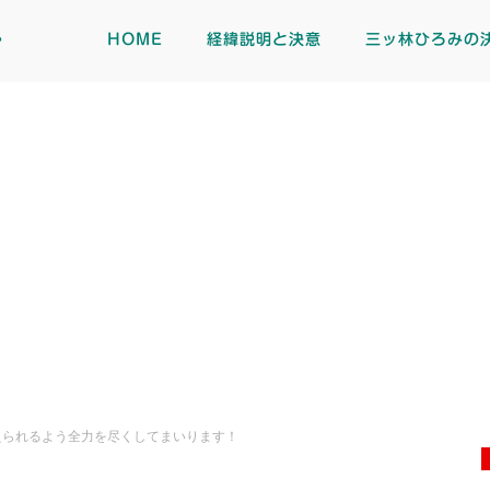
ト
HOME
経緯説明と決意
三ッ林ひろみの
えられるよう全力を尽くしてまいります！