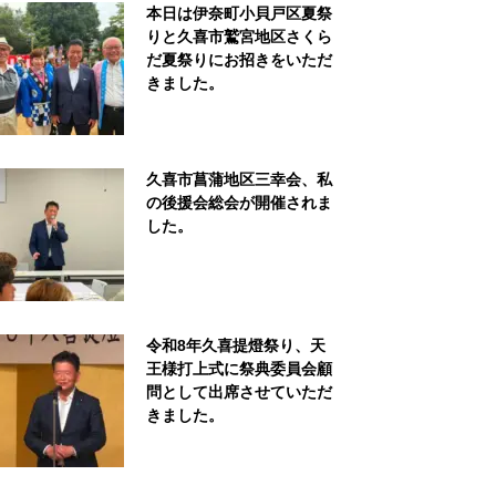
本日は伊奈町小貝戸区夏祭
りと久喜市鷲宮地区さくら
だ夏祭りにお招きをいただ
きました。
久喜市菖蒲地区三幸会、私
の後援会総会が開催されま
した。
令和8年久喜提燈祭り、天
王様打上式に祭典委員会顧
問として出席させていただ
きました。