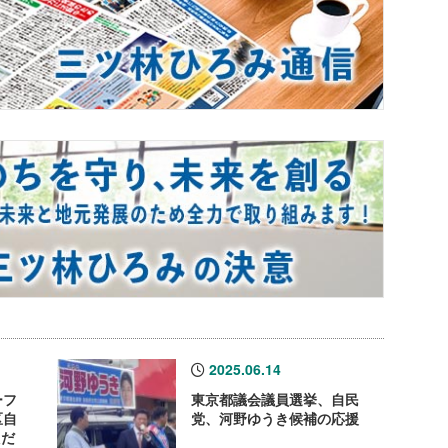
2025.06.14
ーフ
東京都議会議員選挙、自民
区自
党、河野ゆうき候補の応援
ただ