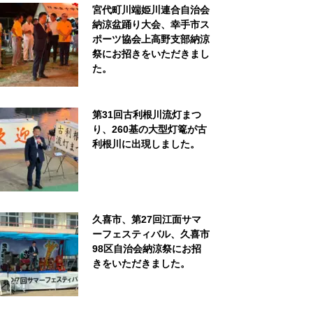
宮代町川端姫川連合自治会
納涼盆踊り大会、幸手市ス
ポーツ協会上高野支部納涼
祭にお招きをいただきまし
た。
第31回古利根川流灯まつ
り、260基の大型灯篭が古
利根川に出現しました。
久喜市、第27回江面サマ
ーフェスティバル、久喜市
98区自治会納涼祭にお招
きをいただきました。