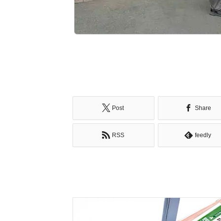
Post
Share
RSS
feedly