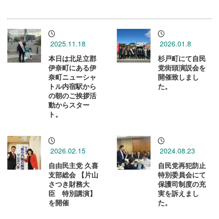
2025.11.18
2026.01.8
本日は北足立郡
杉戸町にて自民
伊奈町にある伊
党街頭演説会を
奈町ニューシャ
開催致しまし
トル内宿駅から
た。
の朝のご挨拶活
動からスター
ト。
2026.02.15
2024.08.23
自由民主党 久喜
自民党再犯防止
支部総会 【片山
特別委員会にて
さつき財務大
保護司制度の充
臣 特別講演】
実を訴えまし
を開催
た。