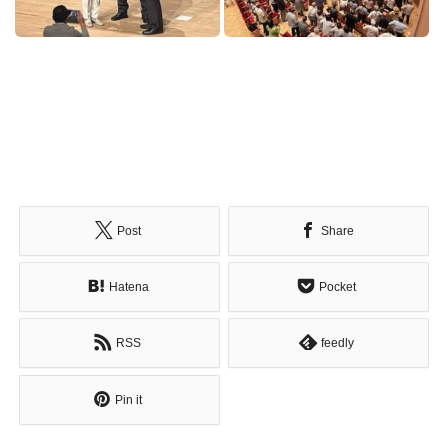
Post
Share
Hatena
Pocket
RSS
feedly
Pin it