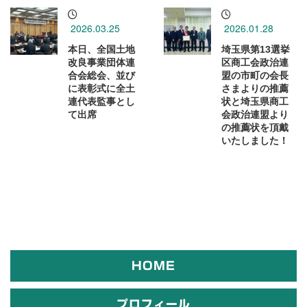
2026.03.25
2026.01.28
本日、全国土地
埼玉県第13選挙
改良事業団体連
区商工会政治連
合会総会、並び
盟の市町の会長
に表彰式に全土
さまよりの推薦
連代表監事とし
状と埼玉県商工
て出席
会政治連盟より
の推薦状を頂戴
いたしました！
HOME
プロフィール