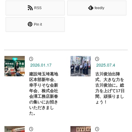
RSS
feedly
Pin it
2026.01.17
2025.07.4
建設埼玉埼葛地
古川俊治出陣
区本部新年会、
式、大きな力を
幸手りそな会新
古川俊治に。総
年会、株式会社
力を上げて17日
会澤工務店新春
間、頑張りまし
の集いにお招き
ょう！
いただきまし
た。